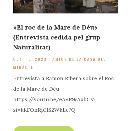
«El roc de la Mare de Déu»
(Entrevista cedida pel grup
Naturalitat)
OCT. 15, 2023
|
AMICS DE LA CASA DEL
MIRACLE
Entrevista a Ramon Ribera sobre el Roc
de la Mare de Déu
https://youtu.be/eAVR9sYxbCs?
si=kkFOnRpHS2WkLe7Q
read more