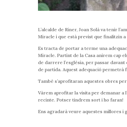
L’alcalde de Riner, Joan Solà va tenir l’
Miracle i que està previst que finalitzin a 
Es tracta de portar a terme una adequaci
Miracle. Partint de la Casa anirem cap el
de darrere l’esglèsia, per passar davant d
de partida. Aquest adequació permetrà f
També s’aprofitaran aquestes obres per f
Vàrem aprofitar la visita per demanar a l’a
recinte. Potser tindrem sort i ho faran!
Ens agradarà veure aquestes millores i g