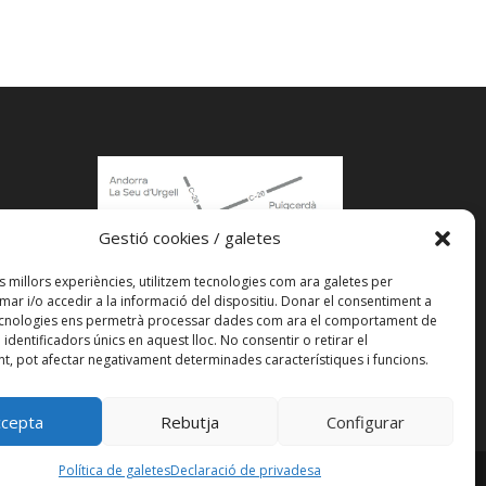
Gestió cookies / galetes
acle
es millors experiències, utilitzem tecnologies com ara galetes per
r i/o accedir a la informació del dispositiu. Donar el consentiment a
ecnologies ens permetrà processar dades com ara el comportament de
identificadors únics en aquest lloc. No consentir o retirar el
t, pot afectar negativament determinades característiques i funcions.
Veure a Google Maps
ccepta
Rebutja
Configurar
Política de galetes
Declaració de privadesa