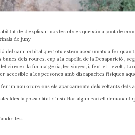
amabilitat de d’explicar-nos les obres que són a punt de co
finals de juny.
ó del camí orbital que tots estem acostumats a fer quan te
s bancs dels roures, cap a la capella de la Desaparició , se
el cirerer, la formatgeria, les vinyes, i, fent el revolt , t
er accesible a les persones amb discapacites físiques aqu
er un nou ordre ens els aparcaments dels voltants dels al
lcaldes la possibilitat d’instal·lar algun cartell demanant q
audir-les.