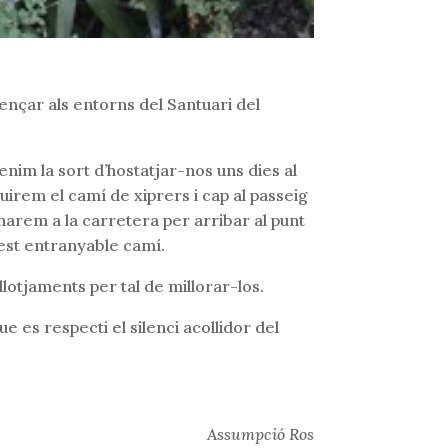
mençar als entorns del Santuari del
nim la sort d’hostatjar-nos uns dies al
guirem el camí de xiprers i cap al passeig
ornarem a la carretera per arribar al punt
est entranyable camí.
lotjaments per tal de millorar-los.
ue es respecti el silenci acollidor del
Assumpció Ros