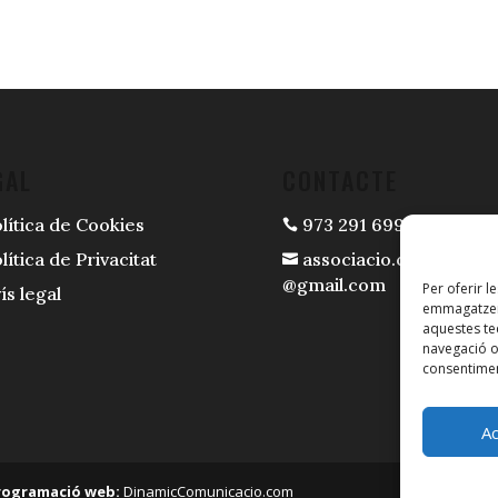
GAL
CONTACTE
lítica de Cookies
973 291 699

lítica de Privacitat
associacio.casespi.mir

@gmail.com
Per oferir l
ís legal
emmagatzema
aquestes t
navegació o 
consentimen
A
rogramació web:
DinamicComunicacio.com