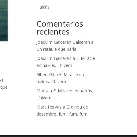
Haikús
Comentarios
recientes
Joaquim Galceran Galceran
a
Un retaule que parla
Joaquim Galceran
a
El Miracle
en haikús. L’hivern
Albert Gil
a
El Miracle en
 i
haikús. L’hivern
ò que
Marta
a
El Miracle en haikús.
L’hivern
Marc Hervàs
a
El dinou de
desembre, fum, fum, fum!