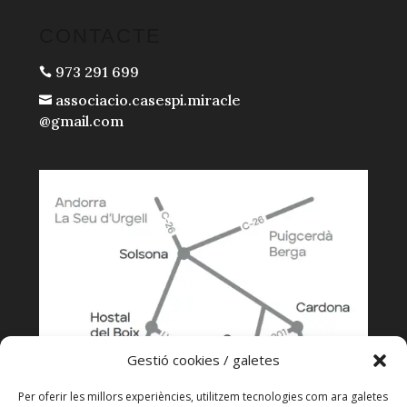
CONTACTE
973 291 699

associacio.casespi.miracle

@gmail.com
Gestió cookies / galetes
Per oferir les millors experiències, utilitzem tecnologies com ara galetes