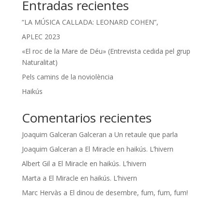
Entradas recientes
“LA MÚSICA CALLADA: LEONARD COHEN”,
APLEC 2023
«El roc de la Mare de Déu» (Entrevista cedida pel grup
Naturalitat)
Pels camins de la noviolència
Haikús
Comentarios recientes
Joaquim Galceran Galceran
a
Un retaule que parla
Joaquim Galceran
a
El Miracle en haikús. L’hivern
Albert Gil
a
El Miracle en haikús. L’hivern
Marta
a
El Miracle en haikús. L’hivern
Marc Hervàs
a
El dinou de desembre, fum, fum, fum!