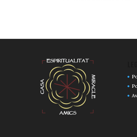
LE
Po
Po
Av