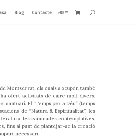
asa
Blog
Contacte
–
 de Montserrat, els quals s’ocupen també
 ha ofert activitats de caire molt divers,
a el santuari. El “Temps per a Déu” (temps
tacions de “Natura & Espiritualitat”, les
 literatura, les caminades contemplatives,
s, fins al punt de plantejar-se la creació
 suport necessari.