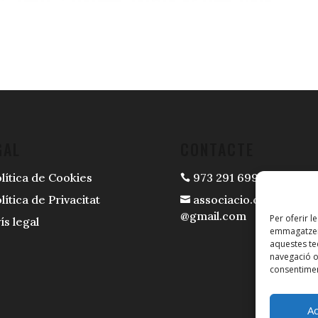
GAL
CONTACTE
lítica de Cookies
973 291 699

lítica de Privacitat
associacio.casespi.mir

@gmail.com
Per oferir l
ís legal
emmagatzema
aquestes t
navegació o 
consentimen
A