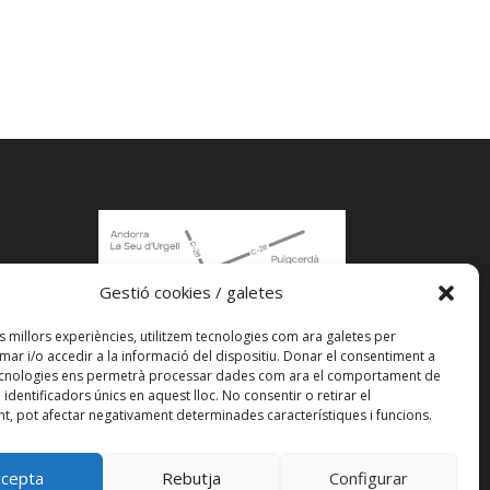
Gestió cookies / galetes
acle
es millors experiències, utilitzem tecnologies com ara galetes per
r i/o accedir a la informació del dispositiu. Donar el consentiment a
ecnologies ens permetrà processar dades com ara el comportament de
identificadors únics en aquest lloc. No consentir o retirar el
t, pot afectar negativament determinades característiques i funcions.
Veure a Google Maps
ccepta
Rebutja
Configurar