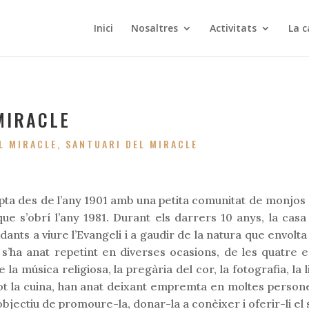
Inici
Nosaltres
Activitats
La c
MIRACLE
L MIRACLE
,
SANTUARI DEL MIRACLE
ompta des de l’any 1901 amb una petita comunitat de monjos
 que s’obrí l’any 1981. Durant els darrers 10 anys, la casa
ants a viure l’Evangeli i a gaudir de la natura que envolt
e s’ha anat repetint en diverses ocasions, de les quatre es
la música religiosa, la pregària del cor, la fotografia, la
 i tot la cuina, han anat deixant empremta en moltes persone
objectiu de promoure-la, donar-la a conèixer i oferir-li el