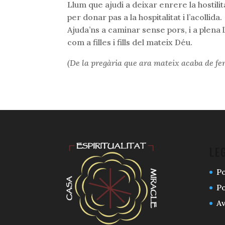
Llum que ajudi a deixar enrere la hostilit
per donar pas a la hospitalitat i l’acollida.
Ajuda’ns a caminar sense pors, i a plena 
com a filles i fills del mateix Déu.
(De la pregària que ara mateix acaba de f
LE
Po
Po
Av