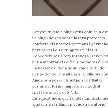
Senyor, tu que a ningú veus com a un es
i a ningú deixes sense la teva protecció,
conforta els nostres germans i german
perseguits i els detinguts en els CIE.
Concedeix-los a tots fortalesa i serenita
per a afrontar els difícils moments que v
I a nosaltres, dóna’ns un amor fort i deci
per poder ser hospitalaris, acollidors i pr
Ajuda’ns a posar els mitjans per lluitar
per una reforma migratòria integral
i pel tancament dels CIE.
En aquest món, que sembla tan deshuman
ajuda’ns a ser llum en el nostre entorn.