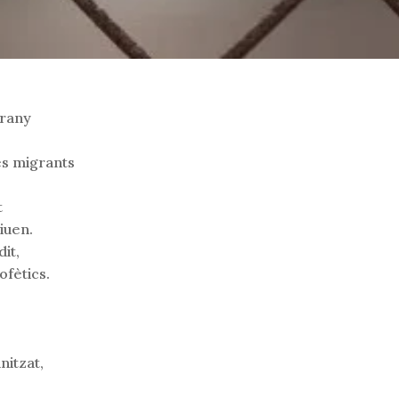
trany
es migrants
t
iuen.
dit,
ofètics.
itzat,