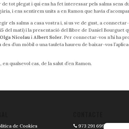
r de tot plegat i qui ens ha fet interessar pels salms sens
gària, i ens sentirem units a en Ramon que havia d’acompan
egir els salms a casa vostra i, si us ve de gust, a connectar
,45
del matí) i la presentació del llibre de Daniel Bourguet
Olga Nicolau
i
Albert Soler
. Per connectar-vos n’hi ha p
u des d’un mòbil o una tauleta haureu de baixar-vos l’aplic
, en qualsevol cas, de la salut d’en Ramon.
GAL
CONTACTE
lítica de Cookies
973 291 699
