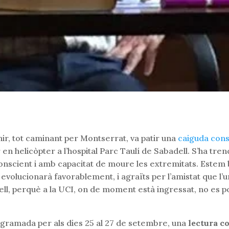
ir, tot caminant per Montserrat, va patir una
caiguda con
n helicòpter a l’hospital Parc Taulí de Sabadell. S’ha trenc
onscient i amb capacitat de moure les extremitats. Estem b
 evolucionarà favorablement, i agraïts per l’amistat que 
ll, perquè a la UCI, on de moment està ingressat, no es po
ogramada per als dies 25 al 27 de setembre, una
lectura c