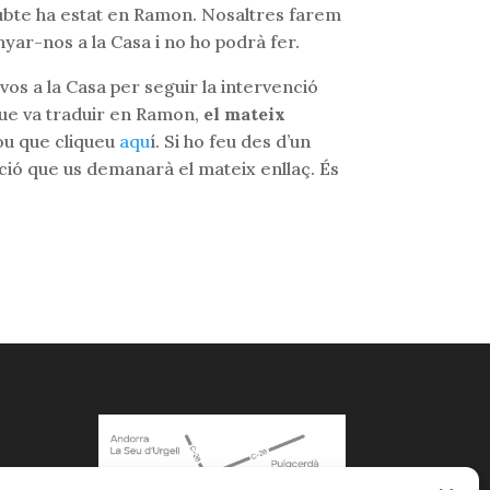
 dubte ha estat en Ramon. Nosaltres farem
yar-nos a la Casa i no ho podrà fer.
-vos a la Casa per seguir la intervenció
 que va traduir en Ramon,
el mateix
rou que cliqueu
aqu
í. Si ho feu des d’un
ació que us demanarà el mateix enllaç. És