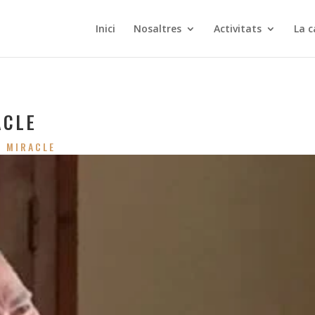
Inici
Nosaltres
Activitats
La c
ACLE
L MIRACLE