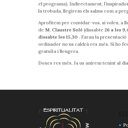
el programa). Indirectament, l’inspirado
la trobada, llegirem els salms com a pre
Aprofitem per convidar-vos, si voleu, a ll
de
M. Claustre Solé
(dissabte
26 a les 9
dissabte les 15,30
. Faran la presentació
ordinador no us caldrà res més. Si ho fe
gratuïta i lleugera.
Doncs res més. Ja us anirem tenint al dia
LE
Po