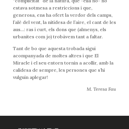
“complicitat” de la natura, que -ella no- no
estava sotmesa a restriccions i que,
generosa, ens ha ofert la verdor dels camps,
l’alè del vent, la nitidesa de l’aire, el cant de les
aus…: ras i curt, els dons que (almenys, els
urbanites com jo) trobàvem tant a faltar.
Tant de bo que aquesta trobada sigui
acompanyada de moltes altres i que El
Miracle i el seu entorn tornin a acollir, amb la
calidesa de sempre, les persones que s’hi
vulguin aplegar!
M. Teresa Fau