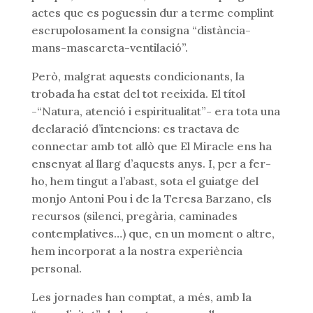
actes que es poguessin dur a terme complint
escrupolosament la consigna “distància-
mans-mascareta-ventilació”.
Però, malgrat aquests condicionants, la
trobada ha estat del tot reeixida. El títol
-“Natura, atenció i espiritualitat”- era tota una
declaració d’intencions: es tractava de
connectar amb tot allò que El Miracle ens ha
ensenyat al llarg d’aquests anys. I, per a fer-
ho, hem tingut a l’abast, sota el guiatge del
monjo Antoni Pou i de la Teresa Barzano, els
recursos (silenci, pregària, caminades
contemplatives…) que, en un moment o altre,
hem incorporat a la nostra experiència
personal.
Les jornades han comptat, a més, amb la