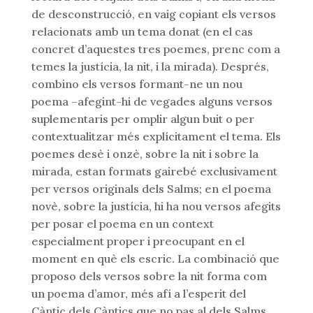
de desconstrucció, en vaig copiant els versos
relacionats amb un tema donat (en el cas
concret d’aquestes tres poemes, prenc com a
temes la justícia, la nit, i la mirada). Després,
combino els versos formant-ne un nou
poema –afegint-hi de vegades alguns versos
suplementaris per omplir algun buit o per
contextualitzar més explícitament el tema. Els
poemes desè i onzè, sobre la nit i sobre la
mirada, estan formats gairebé exclusivament
per versos originals dels Salms; en el poema
novè, sobre la justícia, hi ha nou versos afegits
per posar el poema en un context
especialment proper i preocupant en el
moment en què els escric. La combinació que
proposo dels versos sobre la nit forma com
un poema d’amor, més afí a l’esperit del
Càntic dels Càntics que no pas al dels Salms,