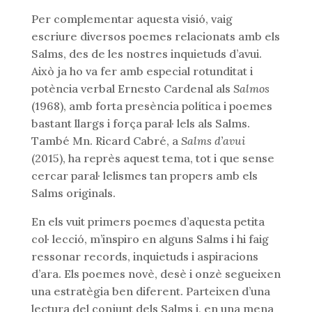
Per complementar aquesta visió, vaig
escriure diversos poemes relacionats amb els
Salms, des de les nostres inquietuds d’avui.
Això ja ho va fer amb especial rotunditat i
potència verbal Ernesto Cardenal als
Salmos
(1968), amb forta presència política i poemes
bastant llargs i força paral· lels als Salms.
També Mn. Ricard Cabré, a
Salms d’avui
(2015), ha reprès aquest tema, tot i que sense
cercar paral· lelismes tan propers amb els
Salms originals.
En els vuit primers poemes d’aquesta petita
col· lecció, m’inspiro en alguns Salms i hi faig
ressonar records, inquietuds i aspiracions
d’ara. Els poemes novè, desè i onzè segueixen
una estratègia ben diferent. Parteixen d’una
lectura del conjunt dels Salms i, en una mena