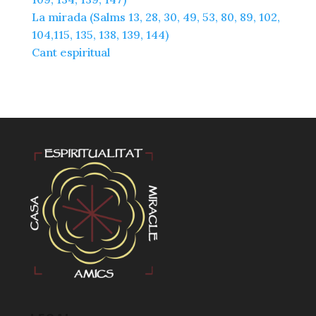
La mirada (Salms 13, 28, 30, 49, 53, 80, 89, 102,
104,115, 135, 138, 139, 144)
Cant espiritual