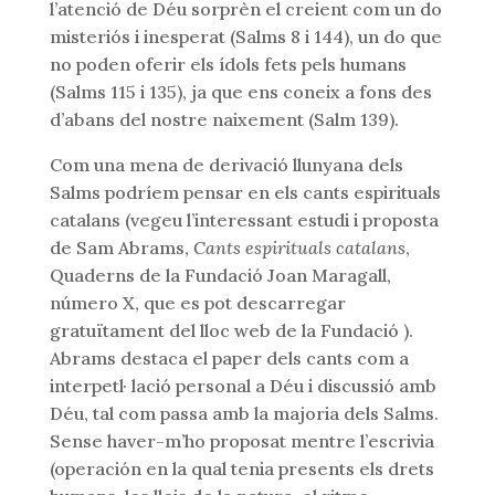
l’atenció de Déu sorprèn el creient com un do
misteriós i inesperat (Salms 8 i 144), un do que
no poden oferir els ídols fets pels humans
(Salms 115 i 135), ja que ens coneix a fons des
d’abans del nostre naixement (Salm 139).
Com una mena de derivació llunyana dels
Salms podríem pensar en els cants espirituals
catalans (vegeu l’interessant estudi i proposta
de Sam Abrams,
Cants espirituals catalans
,
Quaderns de la Fundació Joan Maragall,
número X, que es pot descarregar
gratuïtament del lloc web de la Fundació ).
Abrams destaca el paper dels cants com a
interpetl· lació personal a Déu i discussió amb
Déu, tal com passa amb la majoria dels Salms.
Sense haver-m’ho proposat mentre l’escrivia
(operación en la qual tenia presents els drets