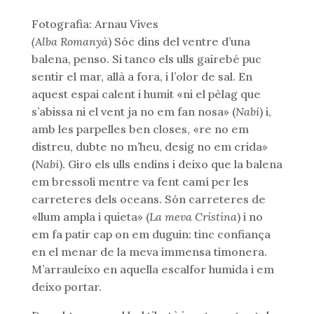
Fotografia: Arnau Vives
(Alba Romanyà
) Sóc dins del ventre d’una
balena, penso. Si tanco els ulls gairebé puc
sentir el mar, allà a fora, i l’olor de sal. En
aquest espai calent i humit «ni el pèlag que
s’abissa ni el vent ja no em fan nosa» (
Nabí
) i,
amb les parpelles ben closes, «re no em
distreu, dubte no m’heu, desig no em crida»
(
Nabí
). Giro els ulls endins i deixo que la balena
em bressoli mentre va fent camí per les
carreteres dels oceans. Són carreteres de
«llum ampla i quieta» (
La meva Cristina
) i no
em fa patir cap on em duguin: tinc confiança
en el menar de la meva immensa timonera.
M’arrauleixo en aquella escalfor humida i em
deixo portar.