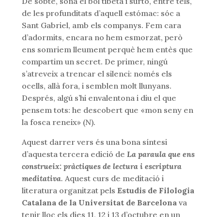
De sobte, sona el bol tibetà i surto, entre tels,
de les profunditats d’aquell estómac: sóc a
Sant Gabriel, amb els companys. Fem cara
d’adormits, encara no hem esmorzat, però
ens somriem lleument perquè hem entès que
compartim un secret. De primer, ningú
s’atreveix a trencar el silenci: només els
ocells, allà fora, i semblen molt llunyans.
Després, algú s’hi envalentona i diu el que
pensem tots: he descobert que «mon seny en
la fosca reneix» (
N
).
Aquest darrer vers és una bona síntesi
d’aquesta tercera edició de
La paraula que ens
construeix: pràctiques de lectura i escriptura
meditativa
.
Aquest curs de meditació i
literatura organitzat pels
Estudis de Filologia
Catalana de la Universitat de Barcelona
va
tenir lloc els dies 11, 12 i 13 d’octubre en un