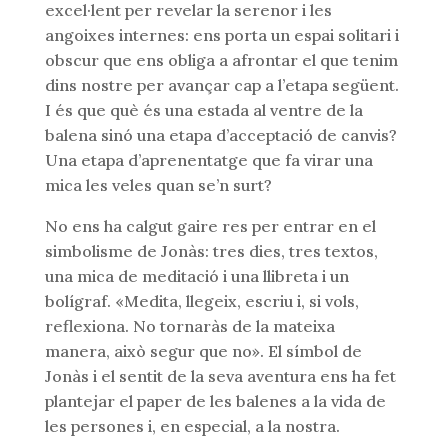
excel·lent per revelar la serenor i les
angoixes internes: ens porta un espai solitari i
obscur que ens obliga a afrontar el que tenim
dins nostre per avançar cap a l’etapa següent.
I és que què és una estada al ventre de la
balena sinó una etapa d’acceptació de canvis?
Una etapa d’aprenentatge que fa virar una
mica les veles quan se’n surt?
No ens ha calgut gaire res per entrar en el
simbolisme de Jonàs: tres dies, tres textos,
una mica de meditació i una llibreta i un
bolígraf. «Medita, llegeix, escriu i, si vols,
reflexiona. No tornaràs de la mateixa
manera, això segur que no». El símbol de
Jonàs i el sentit de la seva aventura ens ha fet
plantejar el paper de les balenes a la vida de
les persones i, en especial, a la nostra.