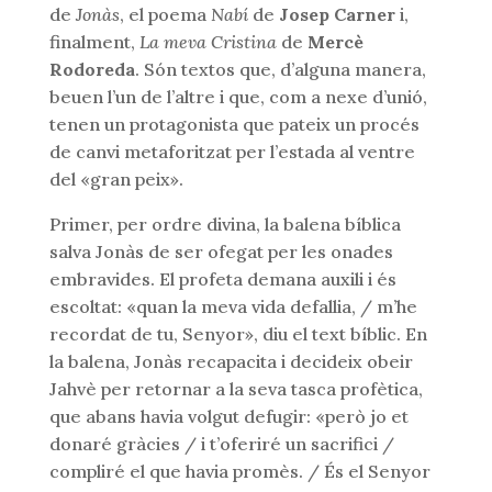
de
Jonàs
, el poema
Nabí
de
Josep Carner
i,
finalment,
La meva Cristina
de
Mercè
Rodoreda
. Són textos que, d’alguna manera,
beuen l’un de l’altre i que, com a nexe d’unió,
tenen un protagonista que pateix un procés
de canvi metaforitzat per l’estada al ventre
del «gran peix».
Primer, per ordre divina, la balena bíblica
salva Jonàs de ser ofegat per les onades
embravides. El profeta demana auxili i és
escoltat: «quan la meva vida defallia, / m’he
recordat de tu, Senyor», diu el text bíblic. En
la balena, Jonàs recapacita i decideix obeir
Jahvè per retornar a la seva tasca profètica,
que abans havia volgut defugir: «però jo et
donaré gràcies / i t’oferiré un sacrifici /
compliré el que havia promès. / És el Senyor