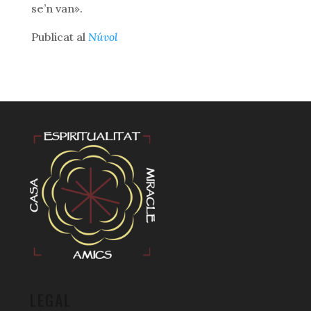
se’n van».
Publicat al
Núvol
LEGAL