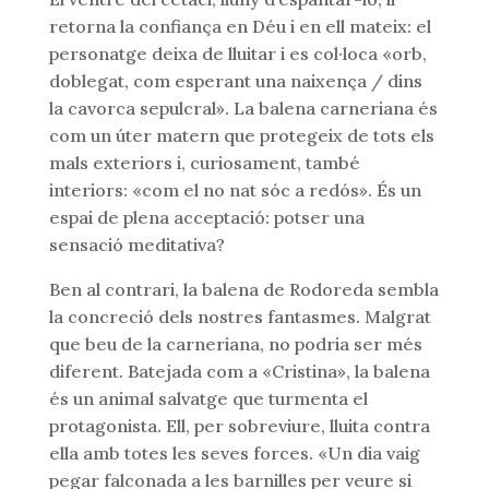
retorna la confiança en Déu i en ell mateix: el
personatge deixa de lluitar i es col·loca «orb,
doblegat, com esperant una naixença / dins
la cavorca sepulcral». La balena carneriana és
com un úter matern que protegeix de tots els
mals exteriors i, curiosament, també
interiors: «com el no nat sóc a redós». És un
espai de plena acceptació: potser una
sensació meditativa?
Ben al contrari, la balena de Rodoreda sembla
la concreció dels nostres fantasmes. Malgrat
que beu de la carneriana, no podria ser més
diferent. Batejada com a «Cristina», la balena
és un animal salvatge que turmenta el
protagonista. Ell, per sobreviure, lluita contra
ella amb totes les seves forces. «Un dia vaig
pegar falconada a les barnilles per veure si