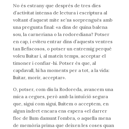
No és estrany que després de tres dies
d’activitat intensa de lectura i escriptura al
voltant d’aquest mite se’ns sorprengués amb
una pregunta final: «a dins de quina balena
sou, la carneriana o la rodorediana? Potser
en cap, i eviteu entrar dins d’aquests ventres
tan llefiscosos, o potser un entremig perquè
voleu lluitar i, al mateix temps, acceptar el
timoner i confiar-hi. Potser és que, al
capdavall, hi ha moments per a tot, a la vida:
lluitar, morir, acceptar».
O, potser, com diu la Rodoreda, avancem una
mica a cegues, però amb la intuïció segura
que, sigui com sigui, lluitem o acceptem, en
algun indret encara ens espera «el darrer
floc de llum damunt l’ombra, o aquella mena
de memòria prima que deixen les coses quan