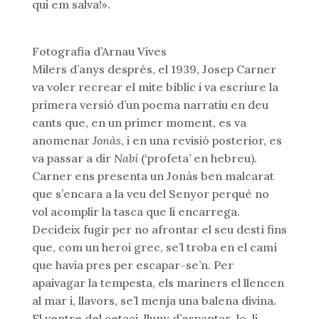
qui em salva!».
Fotografia d’Arnau Vives
Milers d’anys després, el 1939, Josep Carner
va voler recrear el mite bíblic i va escriure la
primera versió d’un poema narratiu en deu
cants que, en un primer moment, es va
anomenar
Jonàs
, i en una revisió posterior, es
va passar a dir
Nabí
(‘profeta’ en hebreu).
Carner ens presenta un Jonàs ben malcarat
que s’encara a la veu del Senyor perquè no
vol acomplir la tasca que li encarrega.
Decideix fugir per no afrontar el seu destí fins
que, com un heroi grec, se’l troba en el camí
que havia pres per escapar-se’n. Per
apaivagar la tempesta, els mariners el llencen
al mar i, llavors, se’l menja una balena divina.
El ventre del cetaci, lluny d’espantar-lo, li