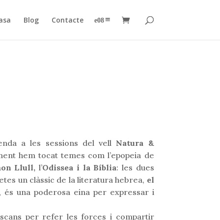
asa
Blog
Contacte
–
oenda a les sessions del vell
Natura &
iament hem tocat temes com l’epopeia de
on Llull,
l’
Odissea i la Bíblia
: les dues
es un clàssic de la literatura hebrea,
el
s, és una poderosa eina per expressar i
escans per refer les forces i compartir