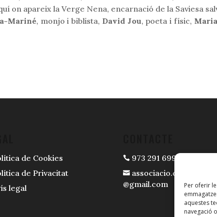
uí on apareix la Verge Nena, encarnació de la Saviesa salva
a-Mariné
, monjo i biblista,
David Jou
, poeta i físic,
Maria 
GAL
CONTACTE
lítica de Cookies
973 291 699

lítica de Privacitat
associacio.casespi.mir

@gmail.com
Per oferir l
ís legal
emmagatzema
aquestes t
navegació o 