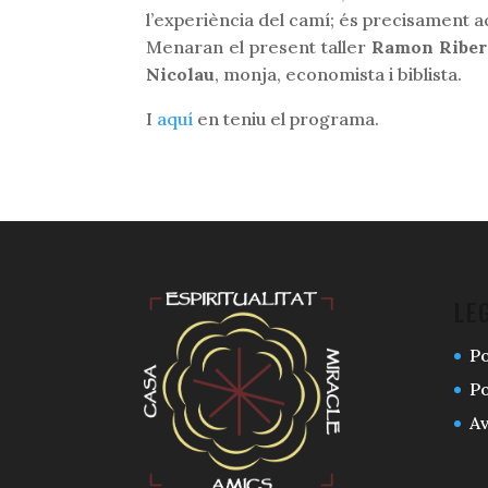
l’experiència del camí; és precisament aq
Menaran el present taller
Ramon Riber
Nicolau
, monja, economista i biblista.
I
aquí
en teniu el programa.
LE
Po
Po
Av