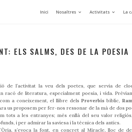
Inici
Nosaltres
Activitats
La c
T: ELS SALMS, DES DE LA POESIA
A
ó de l’activitat la veu dels poetes, que servia de cl
n racó de literatura, especialment poesia, i vida. Prèv
ia com a coneixement, el llibre dels
Proverbis
bíblic,
Ram
ra us proposem per fer-nos ressonar de la mà de dos poet
m tots a les entranyes; més enllà del seu valor religió
nds, i per admirar la saviesa i la tècnica dels antics.
’Òria, s’evoca la font, en concret al Miracle, lloc de d