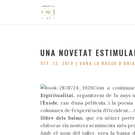
UNA NOVETAT ESTIMULAN
SET. 13, 2019
|
VORA LA BASSA D'ÒRI
Com a continuaci
Espiritualitat
, organitzem de fa anys u
l’
Èxode
, ran d’una pel·lícula, i la poes
columnes de l’experiència d’Occident… A
llibre dels Salms
, que en néixer porte
elaborar els nostres sentiments més profu
Amb el nom del taller, vora la bassa d