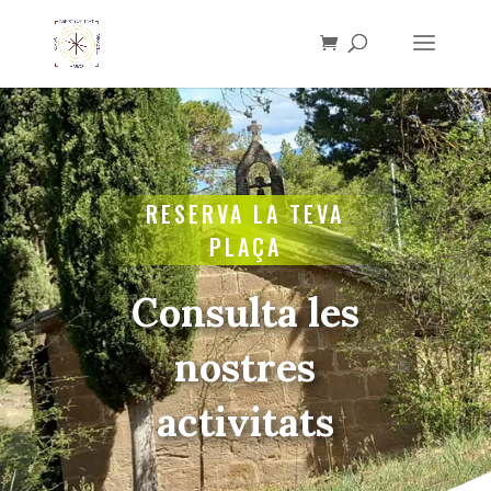
RESERVA LA TEVA
PLAÇA
Consulta les
nostres
activitats