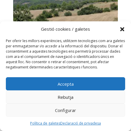
Gestió cookies / galetes
Per oferir les millors experiències, utilitzem tecnologies com ara galetes
per emmagatzemar i/o accedir a la informació del dispositiu. Donar el
consentiment a aquestes tecnologies ens permetrà processar dades
com ara el comportament de navegació o identificadors únics en
aquest lloc. No consentir o retirar el consentiment, pot afectar
VIURE L’ESTIU AL MIRACLE. APLEC 2025
negativament determinades característiques i funcions.
(4, 5 I 6 DE JULIOL)
Accepta
Rebutja
Configurar
Política de galetes
Declaració de privadesa