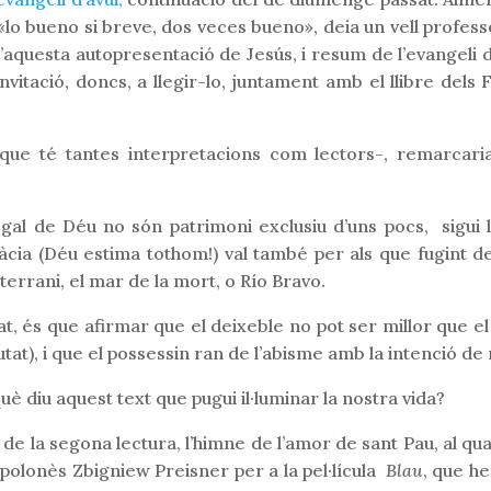
(i «lo bueno si breve, dos veces bueno», deia un vell profes
questa autopresentació de Jesús, i resum de l’evangeli d
nvitació, doncs, a llegir-lo, juntament amb el llibre dels 
t que té tantes interpretacions com lectors-, remarc
egal de Déu no són patrimoni exclusiu d’uns pocs, sigui l
àcia (Déu estima tothom!) val també per als que fugint de
errani, el mar de la mort, o Río Bravo.
 és que afirmar que el deixeble no pot ser millor que el me
utat), i que el possessin ran de l’abisme amb la intenció de
 diu aquest text que pugui il·luminar la nostra vida?
 de la segona lectura, l’himne de l’amor de sant Pau, al q
 polonès Zbigniew Preisner per a la pel·lícula
Blau
, que he