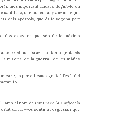
sor) i, més important encara, llegint-lo en
e sant Lluc, que aquest any anem llegint
Fets dels Apòstols, que és la segona part
aria dos aspectes que són de la màxima
’antic o el nou Israel, la bona gent, els
 la misèria, de la guerra i de les màfies
stre, ja per a Jesús significà l’exili del
 matar-lo.
ual, amb el nom de
Cant per a la Unificació
 estat de fer-vos sentir a l’església, i que