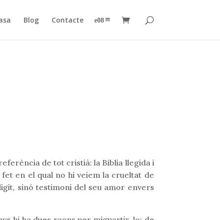
asa
Blog
Contacte
–
erència de tot cristià: la Bíblia llegida i
et en el qual no hi veiem la crueltat de
igit, sinó testimoni del seu amor envers
ys hi ha dues raons per migpartir-lo: de