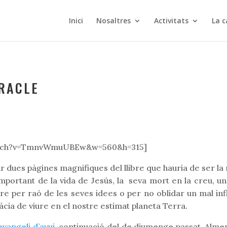
Inici
Nosaltres
Activitats
La c
IRACLE
watch?v=TmnvWmuUBEw&w=560&h=315]
dues pàgines magnifiques del llibre que hauria de ser la ref
portant de la vida de Jesús, la seva mort en la creu, un f
re per raó de les seves idees o per no oblidar un mal infl
àcia de viure en el nostre estimat planeta Terra.
evangeli d’avui,
continuació del de diumenge passat. Almen