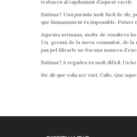
trobareu al capdamunt d’aquest escrit.
Estimar? Una paraula molt fàcil de dir, p
que humanament és impossible. Potser e
Aquesta setmana, molts de vosaltres ho s
Un germà de la meva comunitat, de la n
pas pel Miracle no fou una manera d’enc
Estimar? A vegades és molt difícil. Us h
He dit que volia ser curt. Callo. Que aques