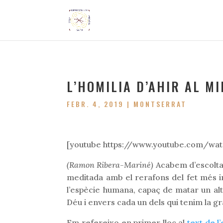
L’HOMILIA D’AHIR AL M
FEBR. 4, 2019
|
MONTSERRAT
[youtube https://www.youtube.com/
(Ramon Ribera-Mariné)
Acabem d’escoltar 
meditada amb el rerafons del fet més im
l’espècie humana, capaç de matar un alt
Déu i envers cada un dels qui tenim la gr
Em refereixo en primer lloc al
text de l’