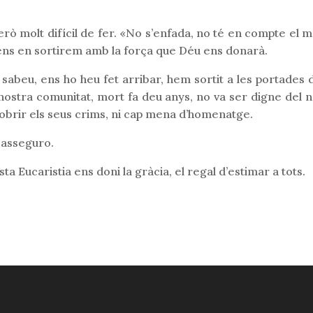
erò molt difícil de fer. «No s’enfada, no té en compte el ma
ns en sortirem amb la força que Déu ens donarà.
abeu, ens ho heu fet arribar, hem sortit a les portades de 
ostra comunitat, mort fa deu anys, no va ser digne del n
obrir els seus crims, ni cap mena d’homenatge.
o asseguro.
ta Eucaristia ens doni la gràcia, el regal d’estimar a tots.