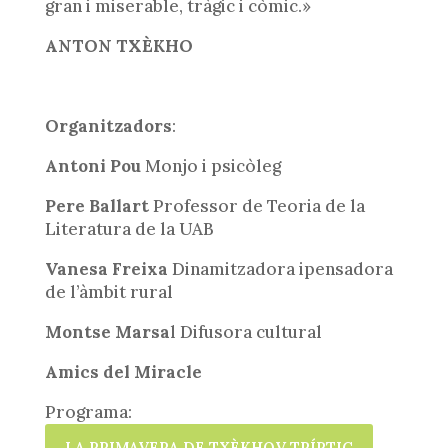
gran i miserable, tràgic i còmic.»
ANTON TXÈKHO
Organitzadors
:
Antoni Pou
Monjo i psicòleg
Pere Ballart
Professor de Teoria de la
Literatura de la UAB
Vanesa Freixa
Dinamitzadora ipensadora
de l’àmbit rural
Montse Marsa
l Difusora cultural
Amics del Miracle
Programa:
LA PRIMAVERA DE TXÈKHOV TRÍPTIC