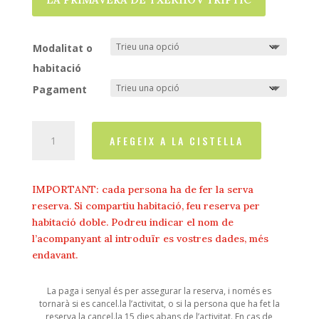
Modalitat o
habitació
Pagament
quantitat
AFEGEIX A LA CISTELLA
de
LA
PRIMAVERA
IMPORTANT: cada persona ha de fer la serva
D‘ANTON
reserva. Si compartiu habitació, feu reserva per
TXÈKHOV
habitació doble. Podreu indicar el nom de
(Del
l’acompanyant al introduïr es vostres dades, més
24
endavant.
al
26
La paga i senyal és per assegurar la reserva, i només es
de
tornarà si es cancel.la l’activitat, o si la persona que ha fet la
maig
reserva la cancel.la 15 dies abans de l’activitat. En cas de