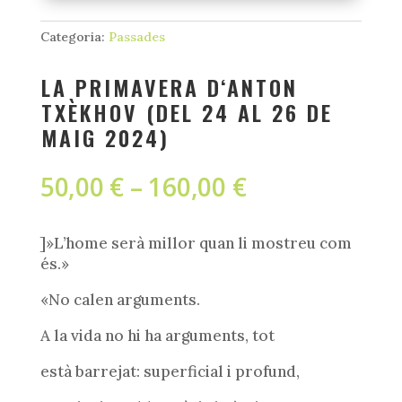
Categoria:
Passades
LA PRIMAVERA D‘ANTON
TXÈKHOV (DEL 24 AL 26 DE
MAIG 2024)
Interval
50,00
€
–
160,00
€
de
preus:
50,00 €
]»L’home serà millor quan li mostreu com
a
és.»
160,00 €
«No calen arguments.
A la vida no hi ha arguments, tot
està barrejat: superficial i profund,