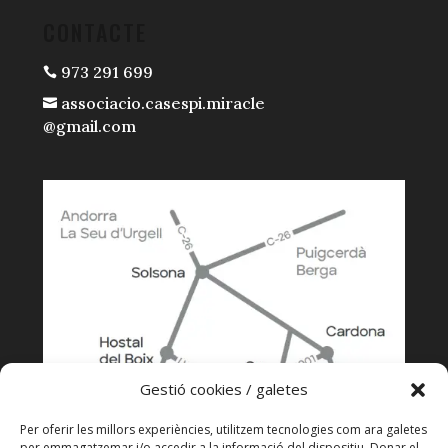
CONTACTE
973 291 699

associacio.casespi.miracle

@gmail.com
Gestió cookies / galetes
Per oferir les millors experiències, utilitzem tecnologies com ara galetes
per emmagatzemar i/o accedir a la informació del dispositiu. Donar el