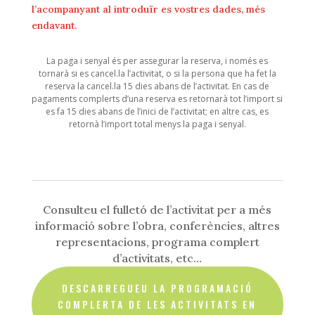
l’acompanyant al introduïr es vostres dades, més
al
endavant.
26
de
La paga i senyal és per assegurar la reserva, i només es
juliol
tornarà si es cancel.la l’activitat, o si la persona que ha fet la
del
reserva la cancel.la 15 dies abans de l’activitat. En cas de
2026)
pagaments complerts d’una reserva es retornarà tot l’import si
es fa 15 dies abans de l’inici de l’activitat; en altre cas, es
retornà l’import total menys la paga i senyal.
Consulteu el fulletó de l’activitat per a més
informació sobre l’obra, conferències, altres
representacions, programa complert
d’activitats, etc…
DESCARREGUEU LA PROGRAMACIÓ
COMPLERTA DE LES ACTIVITATS EN