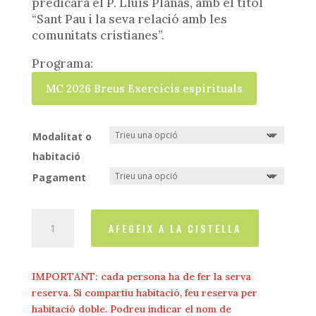
predicarà el P. Lluís Planas, amb el títol
“Sant Pau i la seva relació amb les
comunitats cristianes”.
Programa:
MC 2026 Breus Exercicis espirituals
Modalitat o
habitació
Pagament
quantitat
AFEGEIX A LA CISTELLA
de
Breus
exercicis
IMPORTANT: cada persona ha de fer la serva
Espirituals:
reserva. Si compartiu habitació, feu reserva per
(Del
habitació doble. Podreu indicar el nom de
23