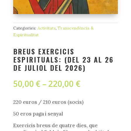
Categories:
Activitats
,
Transcendència &
Espiritualitat
BREUS EXERCICIS
ESPIRITUALS: (DEL 23 AL 26
DE JULIOL DEL 2026)
Interval
50,00
€
–
220,00
€
de
preus:
50,00 €
220 euros / 210 euros (socis)
a
50 eros paga i senyal
220,00 €
Exercicis breus de quatre dies, que