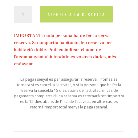
quantitat
AFEGEIX A LA CISTELLA
de
Ikebana
(Del
IMPORTANT: cada persona ha de fer la serva
21
reserva. Si compartiu habitació, feu reserva per
al
habitació doble. Podreu indicar el nom de
23
l’acompanyant al introduïr es vostres dades, més
d'agost
endavant.
2026)
La paga i senyal és per assegurar la reserva, i només es
tornarà si es cancel.la l’activitat, o si la persona que ha fet la
reserva la cancel.la 15 dies abans de l’activitat. En cas de
pagaments complerts d’una reserva es retornarà tot l’import si
es fa 15 dies abans de l’inici de l’activitat; en altre cas, es
retornà l’import total menys la paga i senyal.