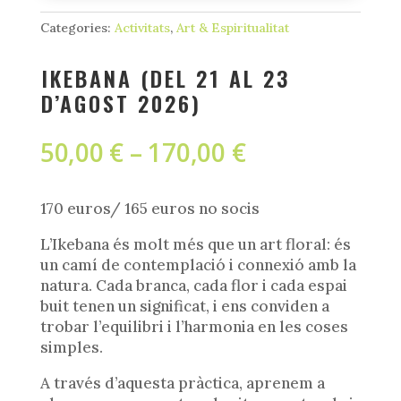
Categories:
Activitats
,
Art & Espiritualitat
IKEBANA (DEL 21 AL 23
D’AGOST 2026)
Interval
50,00
€
–
170,00
€
de
preus:
50,00 €
170 euros/ 165 euros no socis
a
L’Ikebana és molt més que un art floral: és
170,00 €
un camí de contemplació i connexió amb la
natura. Cada branca, cada flor i cada espai
buit tenen un significat, i ens conviden a
trobar l’equilibri i l’harmonia en les coses
simples.
A través d’aquesta pràctica, aprenem a