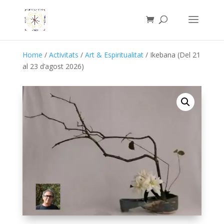
Home
/
Activitats
/
Art & Espiritualitat
/ Ikebana (Del 21
al 23 d’agost 2026)